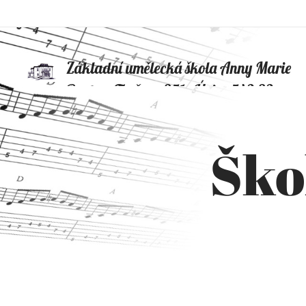
Základní umělecká škola Anny Marie
Buxton, Tyršova 351, Úpice 542 32
Ško