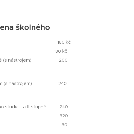
cena školného
ně-výtvarná 180 kč
debníčci 180 kč
skupině (s nástrojem) 200
 studium (s nástrojem) 240
ního studia I. a II. stupně 240
ástroje 320
or a soubory 50