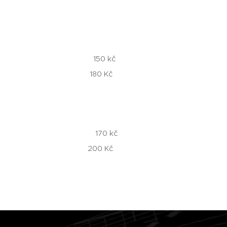
ční výchova 150 kč
y 180 Kč
rná výchova 170 kč
y 200 Kč