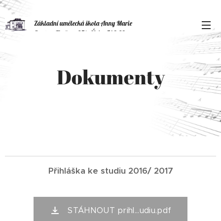
Základní umělecká škola Anny Marie
Buxton, Tyršova 351, Úpice 542 32
Dokumenty
Přihláška ke studiu 2016/ 2017
STÁHNOUT prihl...udiu.pdf