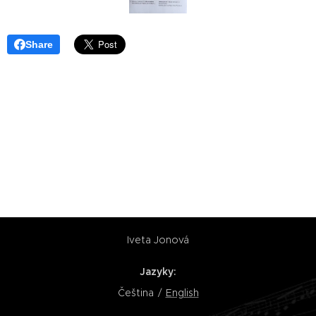
Share
Iveta Jonová
Jazyky
Čeština
English