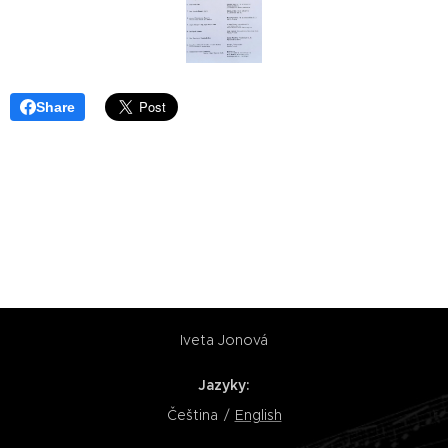
Share
Iveta Jonová
Jazyky
Čeština
English