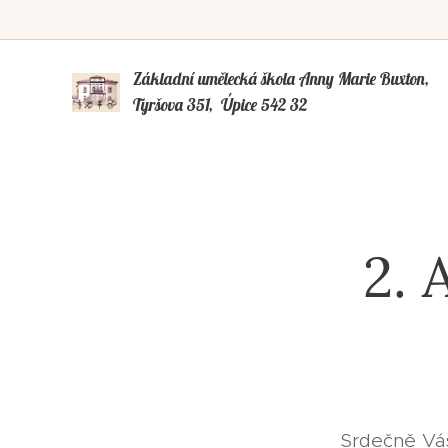
Základní umělecká škola Anny Marie Buxto
Tyršova 351, Úpice 542 32
2. 
Srdečně Vás