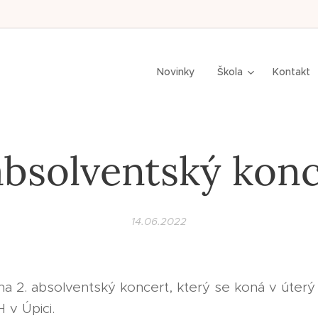
n,
Novinky
Škola
Kontakt
absolventský kon
14.06.2022
 2. absolventský koncert, který se koná v úterý 
 v Úpici.