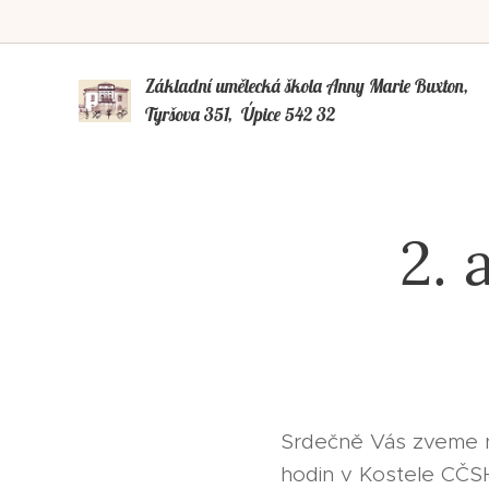
Základní umělecká škola Anny Marie Buxto
Tyršova 351, Úpice 542 32
2. 
Srdečně Vás zveme na
hodin v Kostele CČSH