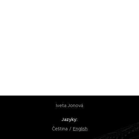
Iveta Jonová
Jazyky
Čeština
English