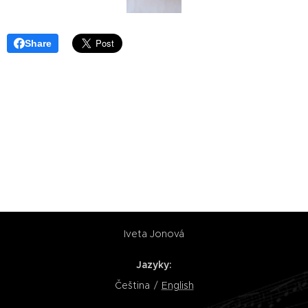
Share
Iveta Jonová
Jazyky
Čeština
English