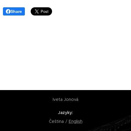
Share
Iveta Jonová
Jazyky
Čeština
English