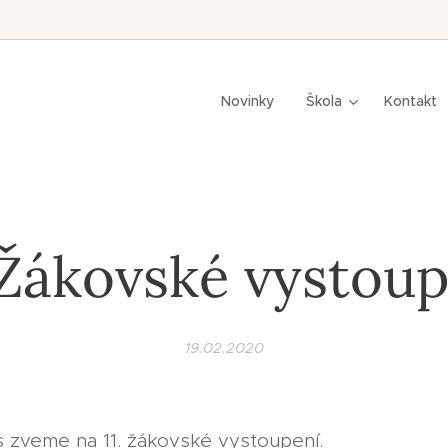
n,
Novinky
Škola
Kontakt
 Žákovské vystou
19.02.2020
 zveme na 11. žákovské vystoupení.