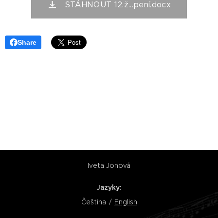
STÁHNOUT 12.ž...pení.docx
Share
Iveta Jonová
Jazyky
Čeština
English