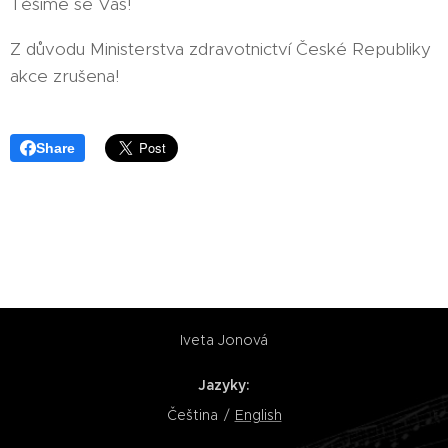
Těšíme se Vás!
Z důvodu Ministerstva zdravotnictví České Republiky
akce zrušena!
Share
Iveta Jonová
Jazyky
Čeština
English