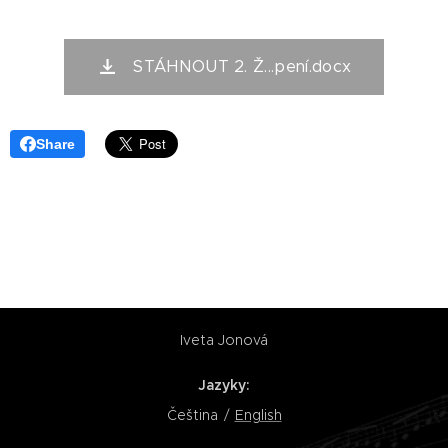
STÁHNOUT 2. Ž...pení.docx
Share
Iveta Jonová
Jazyky
Čeština
English