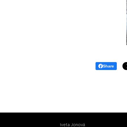
Share
Iveta Jonová