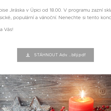
oise Jiráska v Úpici od 18.00. V programu zazní sk
sické, populární a vánoční. Nenechte si tento konce
a Vás!
STÁHNOUT Adv. ...bílý.pdf