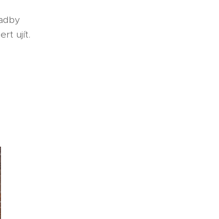
ladby
rt ujít.