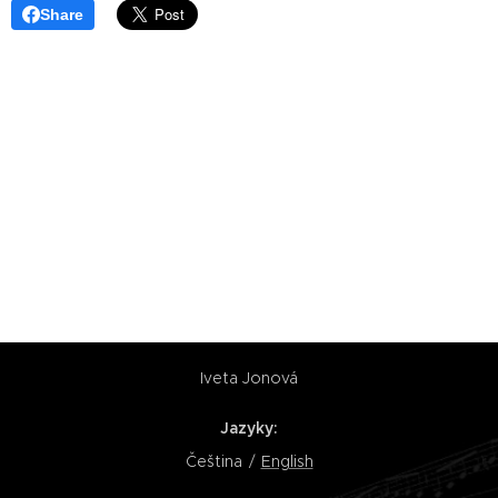
Share
Iveta Jonová
Jazyky
Čeština
English