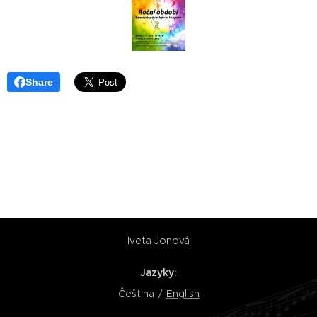
Share
Iveta Jonová
Jazyky
Čeština
English