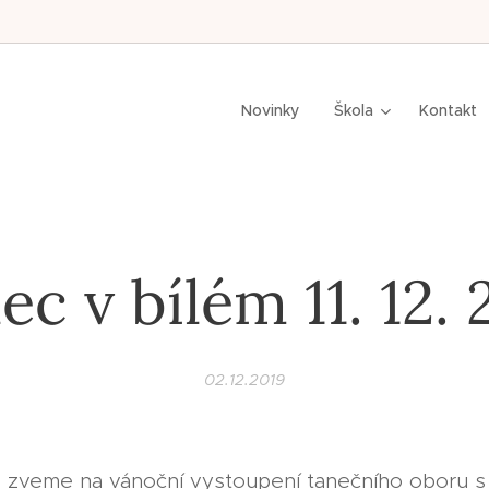
n,
Novinky
Škola
Kontakt
ec v bílém 11. 12. 
02.12.2019
 zveme na vánoční vystoupení tanečního oboru 