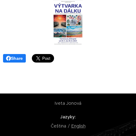
Share
Iveta Jonová
Jazyky
Čeština
English