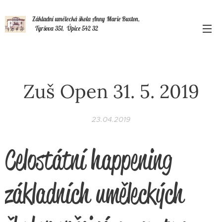
Základní umělecká škola Anny Marie Buxton,
Tyršova 351, Úpice 542 32
Zuš Open 31. 5. 2019
23.04.2019
Celostátní happening
základních uměleckých